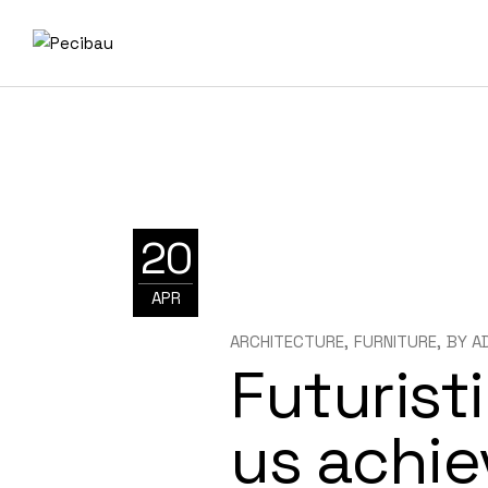
20
APR
ARCHITECTURE
FURNITURE
BY
A
Futurist
us achie