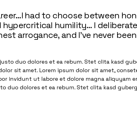
career…I had to choose between ho
hypercritical humility… I deliberate
est arrogance, and I’ve never been
justo duo dolores et ea rebum. Stet clita kasd gub
lor sit amet. Lorem ipsum dolor sit amet, consetet
 invidunt ut labore et dolore magna aliquyam era
to duo dolores et ea rebum. Stet clita kasd guber