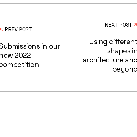
NEXT POST
PREV POST
Using differen
Submissions in our
shapes i
new 2022
architecture an
competition
beyon