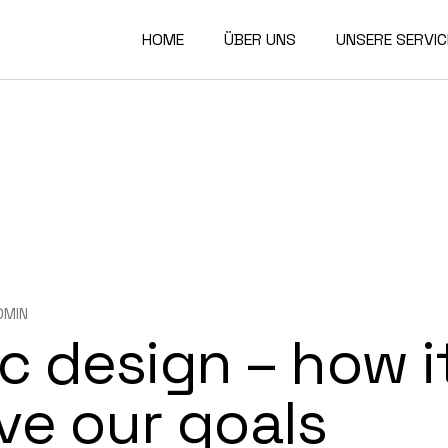
HOME
ÜBER UNS
UNSERE SERVIC
DMIN
ic design – how i
ve our goals