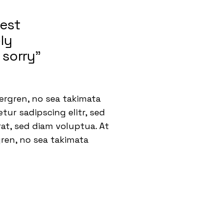
nest
ly
 sorry”
ergren, no sea takimata
ur sadipscing elitr, sed
t, sed diam voluptua. At
gren, no sea takimata