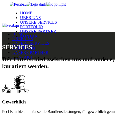
Skip
to
HOME
the
ÜBER UNS
content
UNSERE SERVICES
PORTFOLIO
UNSERE PARTNER
HOME
KONTAKT
ÜBER UNS
UNSERE SERVICES
SERVICES
PORTFOLIO
UNSERE PARTNER
KONTAKT
Der Unterschied zwischen uns und andere, i
kuratiert werden.
Gewerblich
Peci Bau bietet umfassende Baudienstleistungen, für gewerblich genu