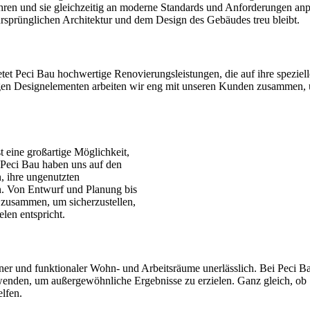
ren und sie gleichzeitig an moderne Standards und Anforderungen anpas
 ursprünglichen Architektur und dem Design des Gebäudes treu bleibt.
t Peci Bau hochwertige Renovierungsleistungen, die auf ihre speziell
igen Designelementen arbeiten wir eng mit unseren Kunden zusammen, 
eine großartige Möglichkeit,
 Peci Bau haben uns auf den
, ihre ungenutzten
. Von Entwurf und Planung bis
 zusammen, um sicherzustellen,
len entspricht.
er und funktionaler Wohn- und Arbeitsräume unerlässlich. Bei Peci B
rwenden, um außergewöhnliche Ergebnisse zu erzielen. Ganz gleich, ob
lfen.