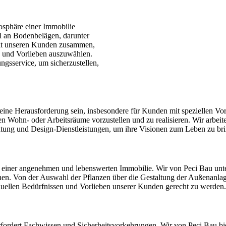
osphäre einer Immobilie
l an Bodenbelägen, darunter
 mit unseren Kunden zusammen,
se und Vorlieben auszuwählen.
ngsservice, um sicherzustellen,
ne Herausforderung sein, insbesondere für Kunden mit speziellen Vorst
en Wohn- oder Arbeitsräume vorzustellen und zu realisieren. Wir arbe
atung und Design-Dienstleistungen, um ihre Visionen zum Leben zu br
l einer angenehmen und lebenswerten Immobilie. Wir von Peci Bau unt
chen. Von der Auswahl der Pflanzen über die Gestaltung der Außenanla
duellen Bedürfnissen und Vorlieben unserer Kunden gerecht zu werden.
rfordert Fachwissen und Sicherheitsvorkehrungen. Wir von Peci Bau bi