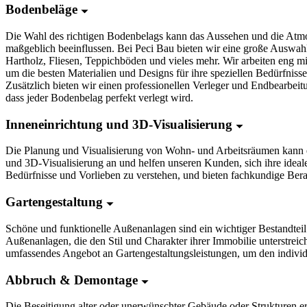
Bodenbeläge
Die Wahl des richtigen Bodenbelags kann das Aussehen und die Atm
maßgeblich beeinflussen. Bei Peci Bau bieten wir eine große Auswah
Hartholz, Fliesen, Teppichböden und vieles mehr. Wir arbeiten eng
um die besten Materialien und Designs für ihre speziellen Bedürfnis
Zusätzlich bieten wir einen professionellen Verleger und Endbearbeitu
dass jeder Bodenbelag perfekt verlegt wird.
Inneneinrichtung und 3D-Visualisierung
Die Planung und Visualisierung von Wohn- und Arbeitsräumen kann ei
und 3D-Visualisierung an und helfen unseren Kunden, sich ihre ideal
Bedürfnisse und Vorlieben zu verstehen, und bieten fachkundige Ber
Gartengestaltung
Schöne und funktionelle Außenanlagen sind ein wichtiger Bestandtei
Außenanlagen, die den Stil und Charakter ihrer Immobilie unterstrei
umfassendes Angebot an Gartengestaltungsleistungen, um den indivi
Abbruch & Demontage
Die Beseitigung alter oder unerwünschter Gebäude oder Strukturen e