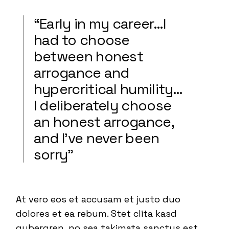
“Early in my career…I
had to choose
between honest
arrogance and
hypercritical humility…
I deliberately choose
an honest arrogance,
and I’ve never been
sorry”
At vero eos et accusam et justo duo
dolores et ea rebum. Stet clita kasd
gubergren, no sea takimata sanctus est