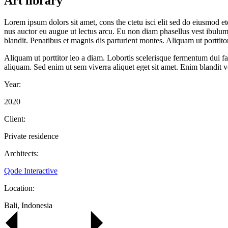
Art library
Lorem ipsum dolors sit amet, cons the ctetu isci elit sed do eiusmod ete
nus auctor eu augue ut lectus arcu. Eu non diam phasellus vest ibulum
blandit. Penatibus et magnis dis parturient montes. Aliquam ut porttit
Aliquam ut porttitor leo a diam. Lobortis scelerisque fermentum dui f
aliquam. Sed enim ut sem viverra aliquet eget sit amet. Enim blandit 
Year:
2020
Client:
Private residence
Architects:
Qode Interactive
Location:
Bali, Indonesia