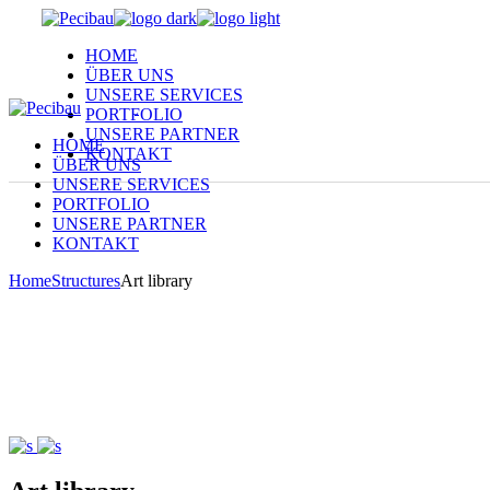
Skip
to
HOME
the
ÜBER UNS
content
UNSERE SERVICES
PORTFOLIO
UNSERE PARTNER
HOME
KONTAKT
ÜBER UNS
UNSERE SERVICES
PORTFOLIO
UNSERE PARTNER
KONTAKT
Home
Structures
Art library