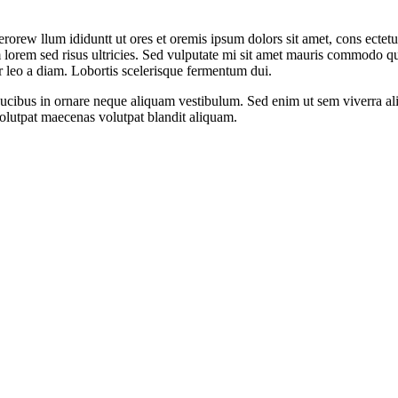
rorew llum ididuntt ut ores et oremis ipsum dolors sit amet, cons ectetur 
 lorem sed risus ultricies. Sed vulputate mi sit amet mauris commodo qu
or leo a diam. Lobortis scelerisque fermentum dui.
aucibus in ornare neque aliquam vestibulum. Sed enim ut sem viverra ali
volutpat maecenas volutpat blandit aliquam.